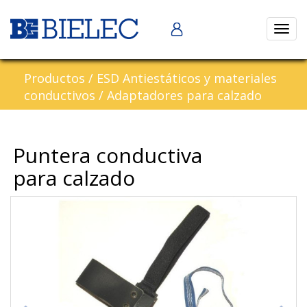
Abrir
naveg
Productos
/
ESD Antiestáticos y materiales
conductivos
/
Adaptadores para calzado
Puntera conductiva
para calzado
Previous
Nex