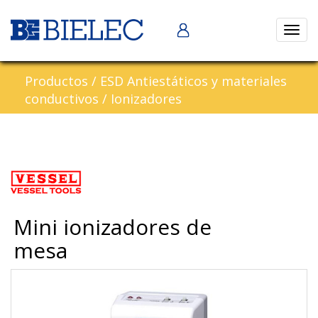
Abrir
naveg
Productos
/
ESD Antiestáticos y materiales
conductivos
/
Ionizadores
Mini ionizadores de
mesa
Previous
Nex