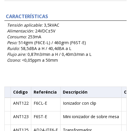
CARACTERÍSTICAS
Tensión aplicable:
3,5kVAC
Alimentación:
24VDC±5V
Consumo:
253mA
Peso:
514grm (F6CE-L) / 460grm (F6ST-E)
Ruido:
58,5dBA a H / 40,4dBA a L
Flujo aire:
0,87m3/min a H / 0,40m3/min a L
Ozono:
<0,05ppm a 50mm
Código
Referéncia
Descripción
Cis
ANT122
F6CL-E
Ionizador con clip
ANT123
F6ST-E
Mini ionizador de sobre mesa
ANT125
AD24-ITF6-E
Transformador