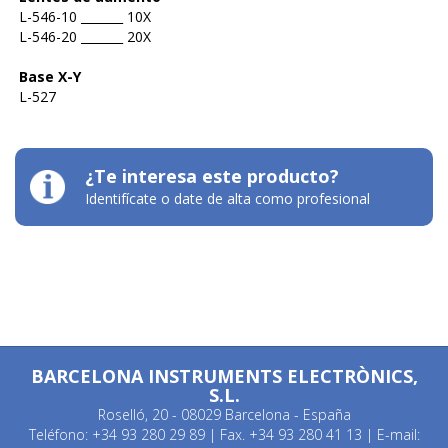
L-546-10 _______ 10X
L-546-20 _______ 20X
Base X-Y
L-527
¿Te interesa este producto?
Identifícate o date de alta como profesional
BARCELONA INSTRUMENTS ELECTRÒNICS,
S.L.
Roselló, 20 - 08029 Barcelona - España
Teléfono: +34 93 280 29 89 | Fax. +34 93 280 41 13 | E-mail: