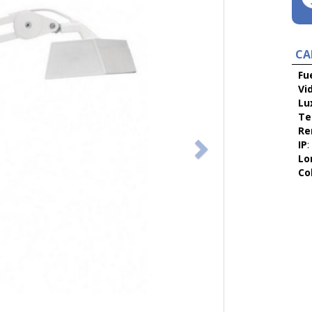
CA
Fu
Vid
Lu
Te
Re
IP
:
Lo
Co