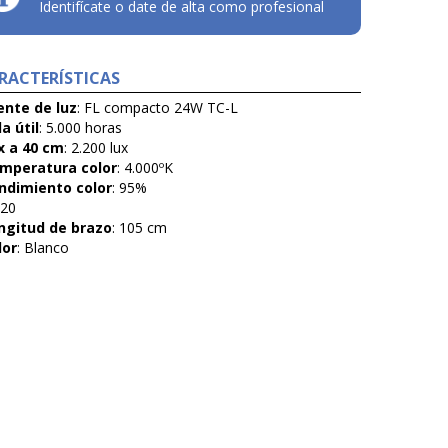
Identifícate o date de alta como profesional
RACTERÍSTICAS
ente de luz
: FL compacto 24W TC-L
a útil
: 5.000 horas
x a 40 cm
: 2.200 lux
mperatura color
: 4.000ºK
ndimiento color
: 95%
 20
ngitud de brazo
: 105 cm
lor
: Blanco