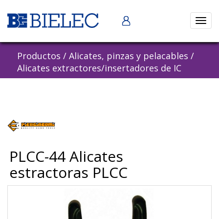
Abrir
naveg
Productos
/
Alicates, pinzas y pelacables
/
Alicates extractores/insertadores de IC
PLCC-44 Alicates
estractoras PLCC
Previous
Nex