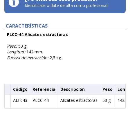
Identifícate o date de alta como profesional
CARACTERÍSTICAS
PLCC-44 Alicates estractoras
Peso:
53 g.
Longitud:
142 mm.
Fuerza de extracción:
2,5 kg.
Código
Referéncia
Descripción
Peso
Longi
ALI 643
PLCC-44
Alicates estractoras
53 g
142 