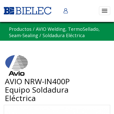
Abrir
naveg
Productos
/
AVIO Welding, TermoSellado,
Seam-Sealing
/
Soldadura Eléctrica
AVIO NRW-IN400P
Equipo Soldadura
Eléctrica
Previous
Nex