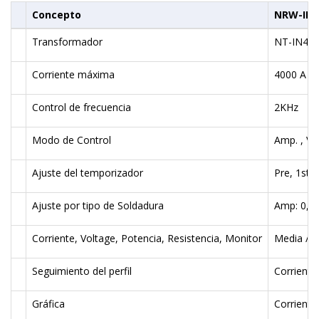
Concepto
NRW-IN4
Transformador
NT-IN44
Corriente máxima
4000 A
Control de frecuencia
2KHz
Modo de Control
Amp. , Vo
Ajuste del temporizador
Pre, 1st.
Ajuste por tipo de Soldadura
Amp: 0,4..
Corriente, Voltage, Potencia, Resistencia, Monitor
Media / Pi
Seguimiento del perfil
Corriente
Gráfica
Corriente