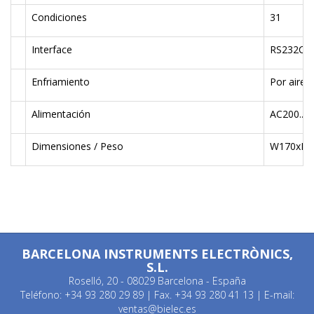
Condiciones
31
Interface
RS232C
Enfriamiento
Por aire
Alimentación
AC200...2
Dimensiones / Peso
W170xD3
BARCELONA INSTRUMENTS ELECTRÒNICS,
S.L.
Roselló, 20 - 08029 Barcelona - España
Teléfono: +34 93 280 29 89 | Fax. +34 93 280 41 13 | E-mail:
ventas@bielec.es