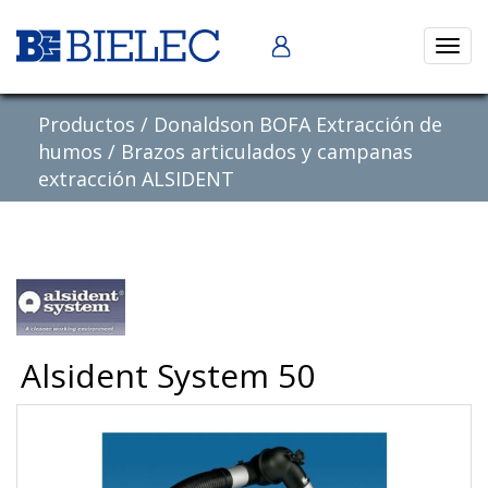
Abrir
naveg
Productos
/
Donaldson BOFA Extracción de
humos
/
Brazos articulados y campanas
extracción ALSIDENT
Alsident System 50
Previous
Nex