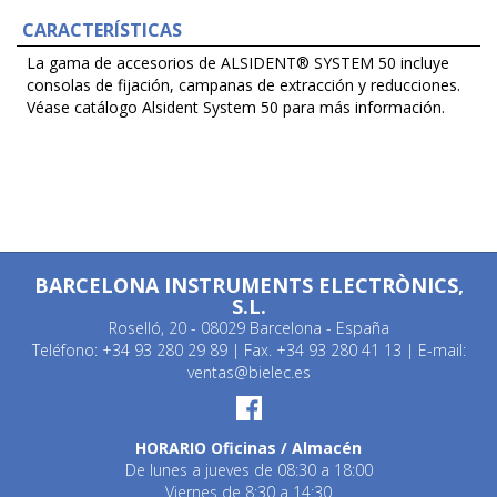
CARACTERÍSTICAS
La gama de accesorios de ALSIDENT® SYSTEM 50 incluye
consolas de fijación, campanas de extracción y reducciones.
Véase catálogo Alsident System 50 para más información.
BARCELONA INSTRUMENTS ELECTRÒNICS,
S.L.
Roselló, 20 - 08029 Barcelona - España
Teléfono: +34 93 280 29 89 | Fax. +34 93 280 41 13 | E-mail:
ventas@bielec.es
HORARIO Oficinas / Almacén
De lunes a jueves de 08:30 a 18:00
Viernes de 8:30 a 14:30