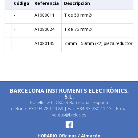
Código
Referencia
Descripción
-
A1080011
T de 50 mmØ
-
A1080024
T de 75 mmØ
-
A1080135
75mm - 50mm (x2) pieza reductora
BARCELONA INSTRUMENTS ELECTRÒNICS,
S.L.
Roselló, 20 - 08029 Barcelona - España
Teléfono: +34 93 280 29 89 | Fax. +34 93 280 41 13 | E-mail:
ventas@bielec.es
HORARIO Oficinas / Almacén