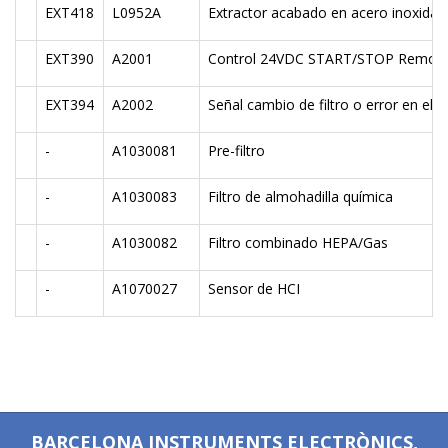
EXT418
L0952A
Extractor acabado en acero inoxidab
EXT390
A2001
Control 24VDC START/STOP Remot
EXT394
A2002
Señal cambio de filtro o error en el 
-
A1030081
Pre-filtro
-
A1030083
Filtro de almohadilla química
-
A1030082
Filtro combinado HEPA/Gas
-
A1070027
Sensor de HCI
BARCELONA INSTRUMENTS ELECTRÒNICS,