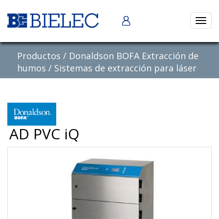
Abrir
naveg
Productos
/
Donaldson BOFA Extracción de
humos
/
Sistemas de extracción para láser
AD PVC iQ
Previous
Nex