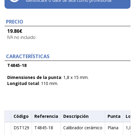
Identifícate o date de alta como profesional
PRECIO
19.86
€
IVA no incluido
CARACTERÍSTICAS
T4845-18
Dimensiones de la punta
: 1,8 x 15 mm.
Longitud total
: 110 mm.
Código
Referencia
Descripción
Punta
Lon
DST129
T4845-18
Calibrador cerámico
Plana
1,8