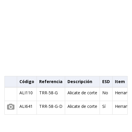
Código
Referencia
Descripción
ESD
Item
ALI110
TRR-58-G
Alicate de corte
No
Herrami
ALI641
TRR-58-G-D
Alicate de corte
Sí
Herrami