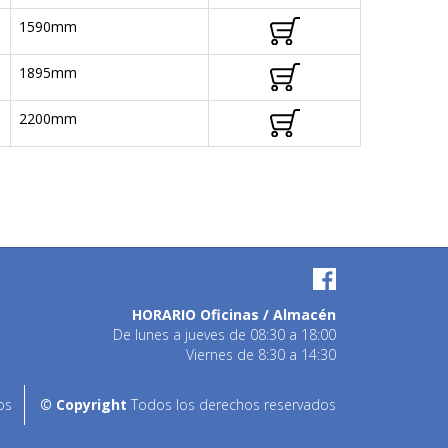
1590mm
1895mm
2200mm
HORARIO Oficinas / Almacén
De lunes a jueves de 08:30 a 18:00
Viernes de 8:30 a 14:30
os
© Copyright
Todos los derechos reservados