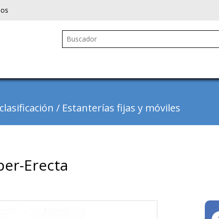
ios
lasificación
/
Estanterías fijas y móviles
per-Erecta
Next