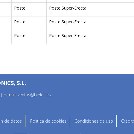
Poste
Poste Super-Erecta
Poste
Poste Super-Erecta
Poste
Poste Super-Erecta
ICS, S.L.
 | E-mail:
ventas@bielec.es
ón de datos
Política de cookies
Condiciones de uso
Crédit