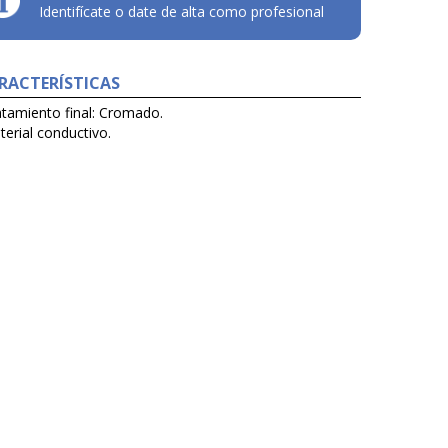
Identifícate o date de alta como profesional
RACTERÍSTICAS
atamiento final: Cromado.
erial conductivo.