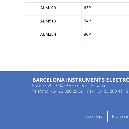
ALM100
63P
ALM513
74P
ALM254
86P
BARCELONA INSTRUMENTS ELECTRÒN
Roselló, 20 - 08029 Barcelona - España
Teléfono: +34 93 280 29 89 | Fax. +34 93 280 41 13
Aviso legal
Protecci