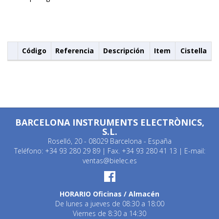
Código
Referencia
Descripción
Item
Cistella
BARCELONA INSTRUMENTS ELECTRÒNICS,
S.L.
Roselló, 20 - 08029 Barcelona - España
Teléfono: +34 93 280 29 89 | Fax. +34 93 280 41 13 | E-mail:
ventas@bielec.es
HORARIO Oficinas / Almacén
De lunes a jueves de 08:30 a 18:00
Viernes de 8:30 a 14:30