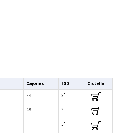
Cajones
ESD
Cistella
m
24
Sí
m
48
Sí
-
Sí