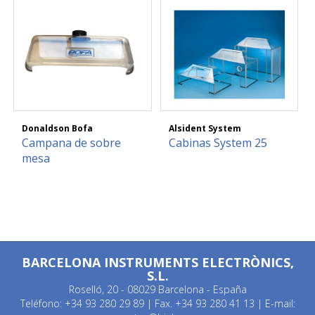
Donaldson Bofa
Alsident System
Campana de sobre
Cabinas System 25
mesa
BARCELONA INSTRUMENTS ELECTRÒNICS,
S.L.
Roselló, 20 - 08029 Barcelona - España
Teléfono: +34 93 280 29 89 | Fax. +34 93 280 41 13 | E-mail: